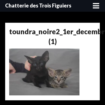
Skip
Chatterie des Trois Figuiers
to
content
toundra_noire2_1er_decembr
(1)