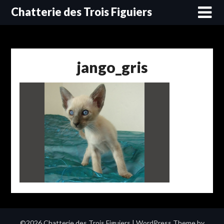
Skip
Chatterie des Trois Figuiers
to
content
jango_gris
©2026 Chatterie des Trois Figuiers
| WordPress Theme by