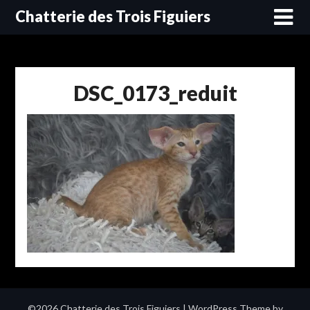
Skip
Chatterie des Trois Figuiers
to
content
DSC_0173_reduit
©2026 Chatterie des Trois Figuiers
| WordPress Theme by