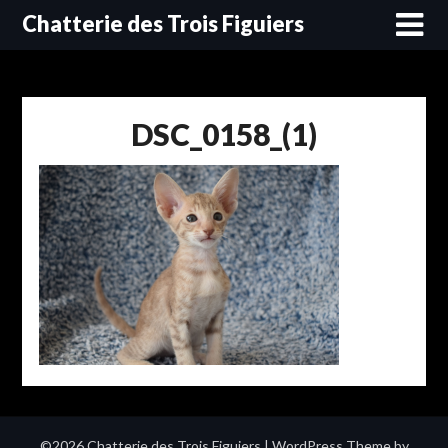
Skip
Chatterie des Trois Figuiers
to
content
DSC_0158_(1)
©2026 Chatterie des Trois Figuiers
| WordPress Theme by