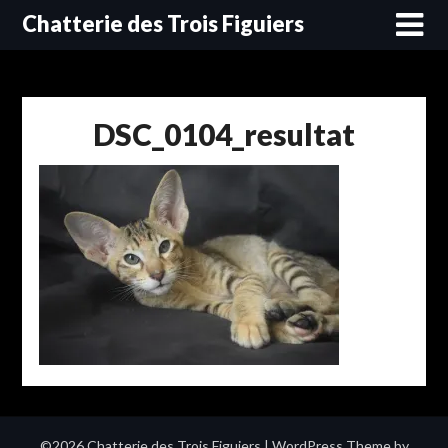
Skip
Chatterie des Trois Figuiers
to
content
DSC_0104_resultat
©2026 Chatterie des Trois Figuiers
| WordPress Theme by