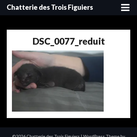
Skip
Chatterie des Trois Figuiers
to
content
DSC_0077_reduit
©2026 Chatterie des Trois Figuiers
| WordPress Theme by